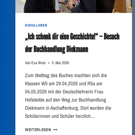
K
U
N
T
SCHULLEBEN
E
R
„Ich schenk dir eine Geschichte!“ – Besuch
R
I
der Buchhandlung Diekmann
C
H
Von
Eva Weis
5. Mai 2026
T
Zum Welttag des Buches machten sich die
Klassen W5 am 29.04.2026 und R5a am
04.05.2026 mit der Deutschlehrerin Frau
Hofstedde auf den Weg zur Buchhandlung
Diekmann in Aschaffenburg. Dort wurden die
Schülerinnen und Schüler herzlich…
„
WEITERLESEN
I