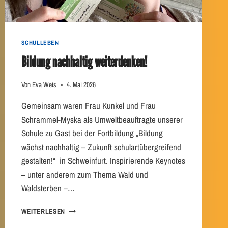
T
B
E
W
SCHULLEBEN
E
Bildung nachhaltig weiterdenken!
R
B
Von
Eva Weis
4. Mai 2026
Gemeinsam waren Frau Kunkel und Frau
Schrammel-Myska als Umweltbeauftragte unserer
Schule zu Gast bei der Fortbildung „Bildung
wächst nachhaltig – Zukunft schulartübergreifend
gestalten!“ in Schweinfurt. Inspirierende Keynotes
– unter anderem zum Thema Wald und
Waldsterben –…
B
WEITERLESEN
I