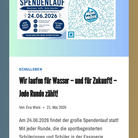
A
U
F
2
0
2
6
–
G
E
M
SCHULLEBEN
E
Wir laufen für Wasser – und für Zukunft! –
I
N
Jede Runde zählt!
S
A
M
Von
Eva Weis
21. Mai 2026
L
A
Am 24.06.2026 findet der große Spendenlauf statt!
U
Mit jeder Runde, die die sportbegeisterten
F
Schülerinnen und Schüler in der Fasanerie
E