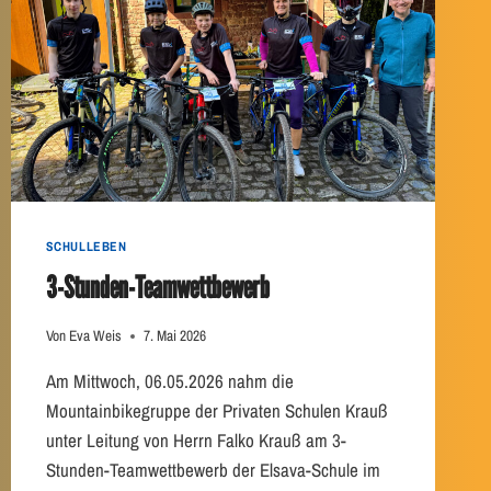
U
W
F
N
T
L
D
Ä
O
U
C
F
H
T
E
–
H
W
N
O
I
SCHULLEBEN
R
C
K
3-Stunden-Teamwettbewerb
H
O
T
U
M
Von
Eva Weis
7. Mai 2026
T
E
D
Am Mittwoch, 06.05.2026 nahm die
H
E
R
Mountainbikegruppe der Privaten Schulen Krauß
R
V
T
unter Leitung von Herrn Falko Krauß am 3-
I
R
Stunden-Teamwettbewerb der Elsava-Schule im
E
I