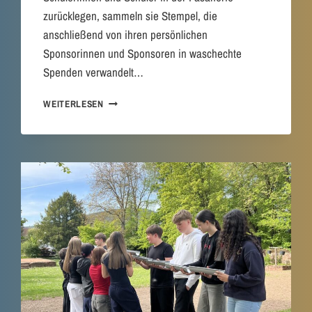
N
zurücklegen, sammeln sie Stempel, die
.
anschließend von ihren persönlichen
G
Sponsorinnen und Sponsoren in waschechte
E
Spenden verwandelt…
M
E
W
I
WEITERLESEN
I
N
R
S
L
A
A
M
U
H
F
E
E
L
N
F
F
E
Ü
N
R
.
W
A
S