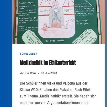
L
A
S
S
E
N
Ü
B
E
R
Z
SCHULLEBEN
E
Medizinethik im Ethikunterricht
U
G
E
Von
Eva Weis
10. Juni 2026
N
M
Die Schülerinnen Alexa und Valbona aus der
I
Klasse W10a3 haben das Plakat im Fach Ethik
T
zum Thema „Medizinethik“ erstellt. Sie haben sich
I
H
mit einer von vier Argumentationslinien in der
R