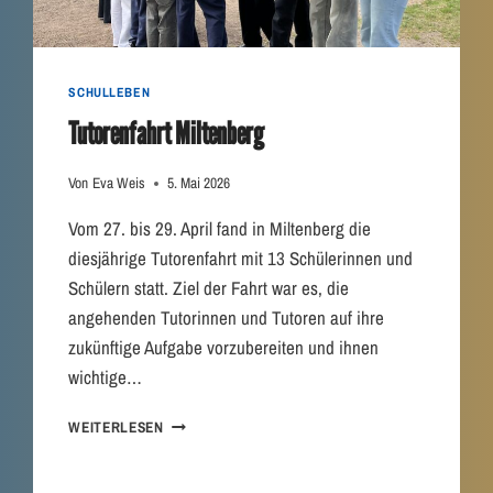
S
E
R
–
SCHULLEBEN
U
Tutorenfahrt Miltenberg
N
D
F
Von
Eva Weis
5. Mai 2026
Ü
R
Vom 27. bis 29. April fand in Miltenberg die
Z
diesjährige Tutorenfahrt mit 13 Schülerinnen und
U
Schülern statt. Ziel der Fahrt war es, die
K
U
angehenden Tutorinnen und Tutoren auf ihre
N
zukünftige Aufgabe vorzubereiten und ihnen
F
wichtige…
T
!
T
WEITERLESEN
–
U
J
T
E
O