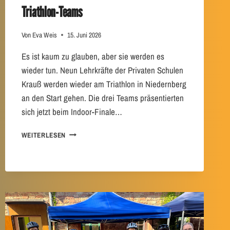
Triathlon-Teams
N
V
O
Von
Eva Weis
15. Juni 2026
R
D
Es ist kaum zu glauben, aber sie werden es
E
wieder tun. Neun Lehrkräfte der Privaten Schulen
N
Krauß werden wieder am Triathlon in Niedernberg
S
O
an den Start gehen. Die drei Teams präsentierten
M
sich jetzt beim Indoor-Finale…
M
E
D
WEITERLESEN
R
E
F
R
E
C
R
O
I
U
E
N
N
T
L
D
Ä
O