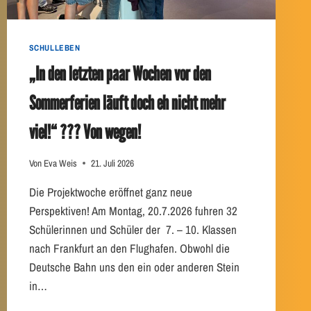
SCHULLEBEN
„In den letzten paar Wochen vor den
Sommerferien läuft doch eh nicht mehr
viel!“ ??? Von wegen!
Von
Eva Weis
21. Juli 2026
Die Projektwoche eröffnet ganz neue
Perspektiven! Am Montag, 20.7.2026 fuhren 32
Schülerinnen und Schüler der 7. – 10. Klassen
nach Frankfurt an den Flughafen. Obwohl die
Deutsche Bahn uns den ein oder anderen Stein
in…