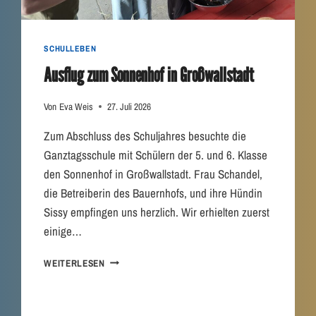
SCHULLEBEN
Ausflug zum Sonnenhof in Großwallstadt
Von
Eva Weis
27. Juli 2026
Zum Abschluss des Schuljahres besuchte die
Ganztagsschule mit Schülern der 5. und 6. Klasse
den Sonnenhof in Großwallstadt. Frau Schandel,
die Betreiberin des Bauernhofs, und ihre Hündin
Sissy empfingen uns herzlich. Wir erhielten zuerst
einige…
A
WEITERLESEN
U
S
F