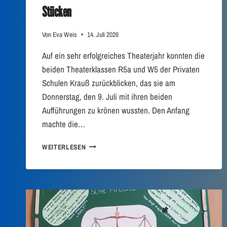
R
Stücken
E
R
Von
Eva Weis
14. Juli 2026
L
E
Auf ein sehr erfolgreiches Theaterjahr konnten die
B
beiden Theaterklassen R5a und W5 der Privaten
N
I
Schulen Krauß zurückblicken, das sie am
S
Donnerstag, den 9. Juli mit ihren beiden
S
Aufführungen zu krönen wussten. Den Anfang
E
machte die…
!
T
WEITERLESEN
H
E
A
T
E
R
K