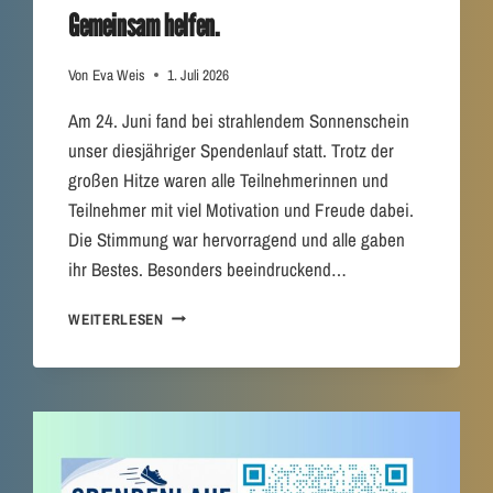
Gemeinsam helfen.
A
L
L
Von
Eva Weis
1. Juli 2026
S
T
Am 24. Juni fand bei strahlendem Sonnenschein
A
unser diesjähriger Spendenlauf statt. Trotz der
D
großen Hitze waren alle Teilnehmerinnen und
T
Teilnehmer mit viel Motivation und Freude dabei.
Die Stimmung war hervorragend und alle gaben
ihr Bestes. Besonders beeindruckend…
S
WEITERLESEN
P
E
N
D
E
N
L