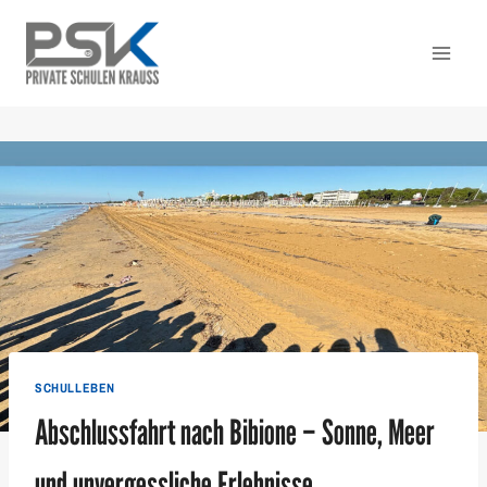
Zum
Inhalt
springen
SCHULLEBEN
Abschlussfahrt nach Bibione – Sonne, Meer
und unvergessliche Erlebnisse