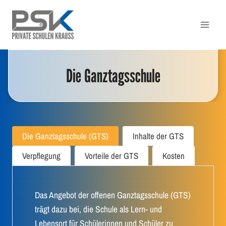
Zum
Inhalt
springen
Die Ganztagsschule
Die Ganztagsschule (GTS)
Inhalte der GTS
Verpflegung
Vorteile der GTS
Kosten
Das Angebot der offenen Ganztagsschule (GTS)
trägt dazu bei, die Schule als Lern- und
Lebensort für Schülerinnen und Schüler zu