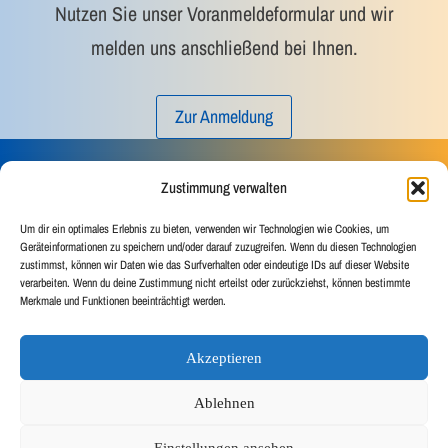
Nutzen Sie unser Voranmeldeformular und wir
melden uns anschließend bei Ihnen.
Zur Anmeldung
Gibt es noch offene Fragen?
Zustimmung verwalten
Um dir ein optimales Erlebnis zu bieten, verwenden wir Technologien wie Cookies, um
Geräteinformationen zu speichern und/oder darauf zuzugreifen. Wenn du diesen Technologien
zustimmst, können wir Daten wie das Surfverhalten oder eindeutige IDs auf dieser Website
Hier geht’s zu
verarbeiten. Wenn du deine Zustimmung nicht erteilst oder zurückziehst, können bestimmte
unseren FAQ
Merkmale und Funktionen beeinträchtigt werden.
Akzeptieren
Sekretariat
Cookie-Richtlinie (EU)
Impressum
Ablehnen
Datenschutz
Einstellungen ansehen