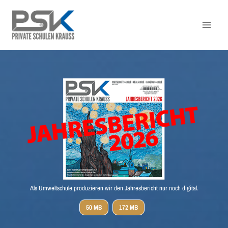
Zum
Inhalt
springen
Als Umweltschule produzieren wir den Jahresbericht nur noch digital.
50 MB
172 MB