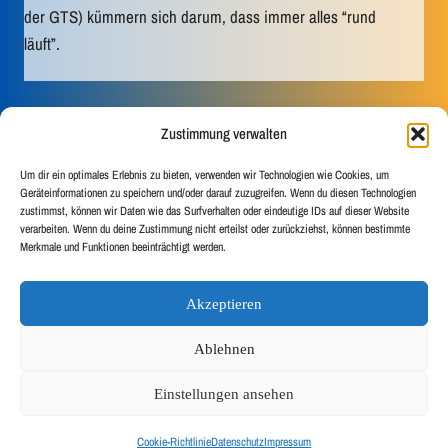
der GTS) kümmern sich darum, dass immer alles “rund
läuft”.
Zustimmung verwalten
Haben Sie Fragen?
Um dir ein optimales Erlebnis zu bieten, verwenden wir Technologien wie Cookies, um
Geräteinformationen zu speichern und/oder darauf zuzugreifen. Wenn du diesen Technologien
zustimmst, können wir Daten wie das Surfverhalten oder eindeutige IDs auf dieser Website
verarbeiten. Wenn du deine Zustimmung nicht erteilst oder zurückziehst, können bestimmte
Hier geht’s zu unseren FAQ
Merkmale und Funktionen beeinträchtigt werden.
Akzeptieren
Sekretariat
Cookie-Richtlinie (EU)
Impressum
Ablehnen
Datenschutz
Einstellungen ansehen
© 2026 Private Schulen Krauß
Cookie-Richtlinie
Datenschutz
Impressum