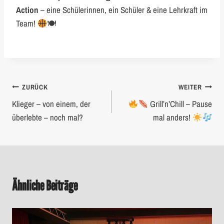
Action
– eine Schülerinnen, ein Schüler & eine Lehrkraft im
Team!
🍽
Beitragsnavigation
ZURÜCK
WEITER
Klieger – von einem, der
Grill’n’Chill – Pause
überlebte – noch mal?
mal anders!
Ähnliche Beiträge