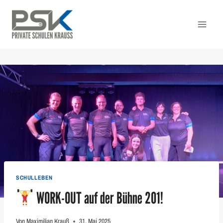
Zum
Inhalt
springen
SCHULLEBEN
WORK-OUT auf der Bühne 201!
Von
Maximilian Krauß
31. Mai 2025