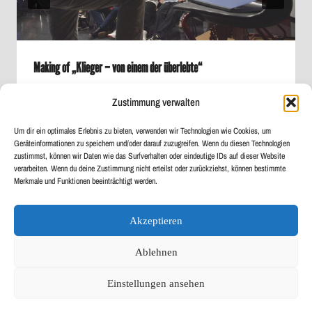
Making of „Klieger – von einem der überlebte“
Von
Maximilian Krauß
8. Mai 2024
Zustimmung verwalten
Um dir ein optimales Erlebnis zu bieten, verwenden wir Technologien wie Cookies, um
Geräteinformationen zu speichern und/oder darauf zuzugreifen. Wenn du diesen Technologien
zustimmst, können wir Daten wie das Surfverhalten oder eindeutige IDs auf dieser Website
verarbeiten. Wenn du deine Zustimmung nicht erteilst oder zurückziehst, können bestimmte
Merkmale und Funktionen beeinträchtigt werden.
Akzeptieren
Sekretariat
Cookie-Richtlinie (EU)
Impressum
Ablehnen
Datenschutz
Einstellungen ansehen
© 2026 Private Schulen Krauß